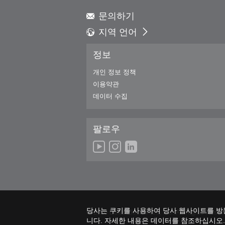
문의하기
지역 언어
Global - English
정보
Global - 繁體中文
Americas - English
개인 정보 정책
Australia - English
이용약관
China - 简体中文
데이터 수집
EMEA - English
EMEA - Deutsch
팔로우
EMEA - Français
EMEA - Italiano
India - English
Japan - 日本語
Korea - 한국어
Singapore - English
Thailand - English
당사는 쿠키를 사용하여 당사 웹사이트를 방
© 2026 Delta Electronics, Inc. All Rights Reser
Thailand - ไทย
니다. 자세한 내용은 데이터를 참조하십시오