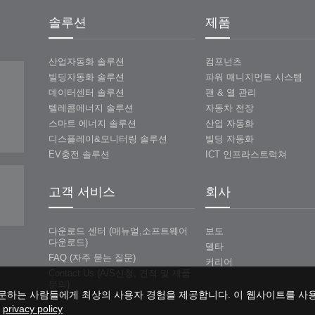
솔루션
제품
산업자동화 솔루션
컴포넌츠
빌딩자동화 솔루션
파워 매니지먼트 시스템
데이터센터 솔루션
팬 & 열 관리
텔레콤에너지 솔루션
자동차 전장
스마트 에너지 솔루션
산업 자동화
디스플레이&모니터링 솔루션
빌딩 자동화
EV충전 솔루션
ICT 인프라스트럭쳐
고객 서비스
회사
다운로드 센터 (매뉴얼,소프트웨어
보도
다운로드)
델타
FAQ (자주 묻는 질문)
커리어
Contact Us (A/S신청, 견적 및 제품
문의)
문하는 사람들에게 최상의 사용자 경험을 제공합니다. 이 웹사이트를 사
ved.
.
privacy policy