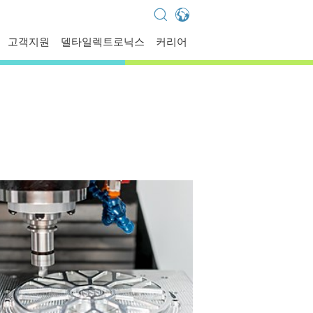
Global - English
고객지원
델타일렉트로닉스
커리어
Global - 繁體中文
Americas - English
Australia - English
China - 简体中文
EMEA - English
EMEA - Deutsch
EMEA - Français
EMEA - Italiano
India - English
Japan - 日本語
Korea - 한국어
Singapore - English
Thailand - English
Thailand - ไทย