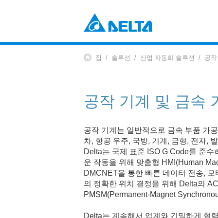
Power Electronics
산업 자동화 솔루션
집
솔루션
산업 자동화 솔루션
공작
데이터 센터 솔루션
부품 (컴포넌츠)
솔루션
전원 및 시스템
EV 충전 솔루션
팬 및 열 관리
공작 기계 및 금속 
Mobility
EV 파워트레인 시스템
Automation
공작 기계는 일반적으로 금속 부품 가공
차, 항공 우주, 국방, 기계, 금형, 전자
산업 자동화
Delta는 국제 표준 ISO G Code를
빌딩 자동화
운 작동을 위해 맞춤형 HMI(Human Mac
Infrastructure
DMCNET을 통한 빠른 데이터 전송, 
ICT 인프라
의 정확한 위치 결정을 위해 Delta의 A
에너지 인프라
PMSM(Permanent-Magnet Synchr
디스플레이
Delta는 계속해서 업계와 긴밀하게 