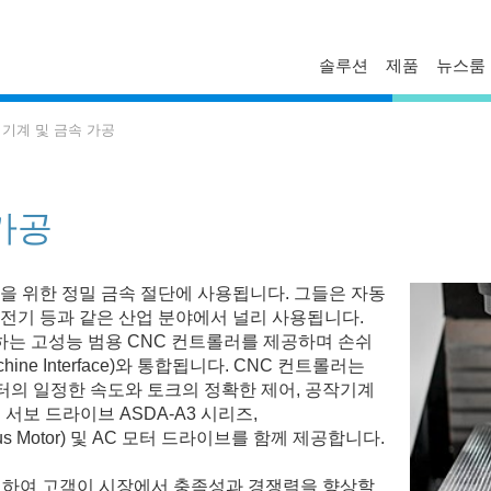
솔루션
제품
뉴스룸
FAQ
프로파일
보도자료
 기계 및 금속 가공
문의하기
경영진
델타 소식
기술자료
비스니스
글로벌 운영
가공
혁신
마일스톤
ESG
을 위한 정밀 금속 절단에 사용됩니다. 그들은 자동
델타일렉트로닉스 한국지사
, 발전기 등과 같은 산업 분야에서 널리 사용됩니다.
 준수하는 고성능 범용 CNC 컨트롤러를 제공하며 손쉬
hine Interface)와 통합됩니다. CNC 컨트롤러는
모터의 일정한 속도와 토크의 정확한 제어, 공작기계
C 서보 드라이브 ASDA-A3 시리즈,
onous Motor) 및 AC 모터 드라이브를 함께 제공합니다.
협력하여 고객이 시장에서 충족성과 경쟁력을 향상할