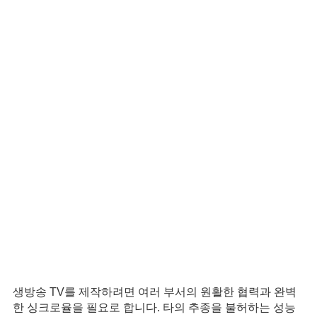
Delta 비디오월(Video Wall, DLP Cube) 및 디스플레이는
다음을 포함한 다양한 응용 분야에서 탁월합니다.
유틸리티
수질관리공정부터 정유 공장에 이르기까지 우리가 일상적
으로 사용하는 기본적인 것들을 생산하는 데 있어서 효율
성, 정밀성 및 주의 깊은 모니터링이 항상 중요합니다. 수요
가 증가하고 생산 절차와 시스템이 점점 더 복잡해짐에 따
라 유틸리티 제공업체는 제어실에 있는 모니터링 하드웨어
를 개선하는 혁신적인 방법을 찾기 위해 Delta를 방문합니
다.
텔레비전 스튜디오
생방송 TV를 제작하려면 여러 부서의 원활한 협력과 완벽
한 싱크로율을 필요로 합니다. 타의 추종을 불허하는 성능