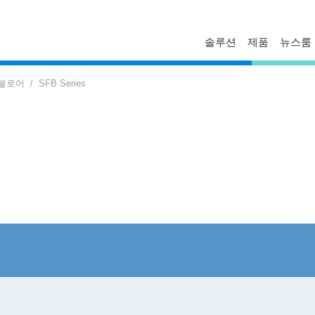
솔루션
제품
뉴스룸
FAQ
프로파일
보도자료
 블로어
SFB Series
문의하기
경영진
델타 소식
기술자료
비스니스
글로벌 운영
혁신
마일스톤
ESG
델타일렉트로닉스 한국지사