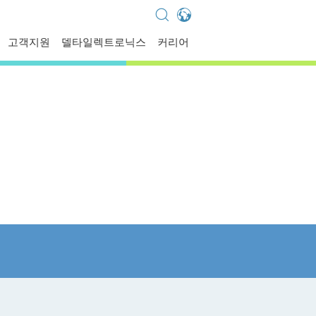
Global - English
고객지원
델타일렉트로닉스
커리어
Global - 繁體中文
Americas - English
Australia - English
China - 简体中文
EMEA - English
EMEA - Deutsch
EMEA - Français
EMEA - Italiano
India - English
Japan - 日本語
Korea - 한국어
Singapore - English
Thailand - English
Thailand - ไทย