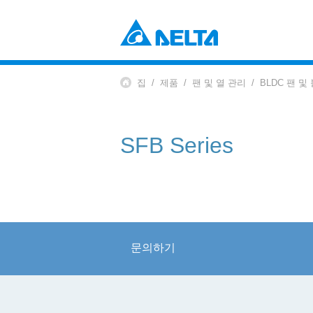
Power Electronics
산업 자동화 솔루션
집
제품
팬 및 열 관리
BLDC 팬 및
데이터 센터 솔루션
부품 (컴포넌츠)
솔루션
전원 및 시스템
EV 충전 솔루션
팬 및 열 관리
SFB Series
Mobility
EV 파워트레인 시스템
Automation
산업 자동화
빌딩 자동화
Infrastructure
문의하기
ICT 인프라
에너지 인프라
디스플레이