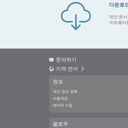
다운로드
제안 문서,
프트웨어
문의하기
지역 언어
Global - English
정보
Global - 繁體中文
Americas - English
개인 정보 정책
Australia - English
이용약관
China - 简体中文
데이터 수집
EMEA - English
EMEA - Deutsch
팔로우
EMEA - Français