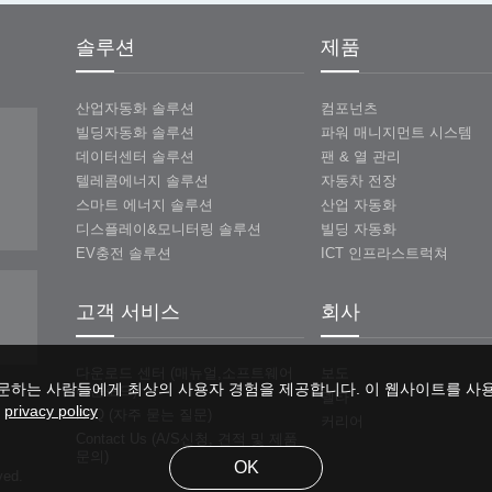
솔루션
제품
산업자동화 솔루션
컴포넌츠
빌딩자동화 솔루션
파워 매니지먼트 시스템
데이터센터 솔루션
팬 & 열 관리
텔레콤에너지 솔루션
자동차 전장
스마트 에너지 솔루션
산업 자동화
디스플레이&모니터링 솔루션
빌딩 자동화
EV충전 솔루션
ICT 인프라스트럭쳐
고객 서비스
회사
다운로드 센터 (매뉴얼,소프트웨어
보도
문하는 사람들에게 최상의 사용자 경험을 제공합니다. 이 웹사이트를 사
다운로드)
델타
.
privacy policy
FAQ (자주 묻는 질문)
커리어
Contact Us (A/S신청, 견적 및 제품
문의)
OK
ved.