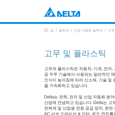
Power Electronics
산업 자동화 솔루션
집
솔루션
산업 자동화 솔루션
고무
데이터 센터 솔루션
부품 (컴포넌츠)
솔루션
전원 및 시스템
EV 충전 솔루션
팬 및 열 관리
고무 및 플라스틱
Mobility
EV 파워트레인 시스템
Automation
고무와 플라스틱은 자동차, 기계, 전자,
공 우주 기술에서 사용되는 일반적인 재
산업 자동화
인식이 높아짐에 따라 신소재, 기술 및
빌딩 자동화
을 가속화하고 있습니다.
Infrastructure
ICT 인프라
Delta는 전력, 전자 및 산업 자동화
에너지 인프라
산업에 전념하고 있습니다. Delta는 고부하
디스플레이
전력계 및 산업용 전원 공급 장치, 완전
AC 서보 드라이브 & 모터, 온도 컨트