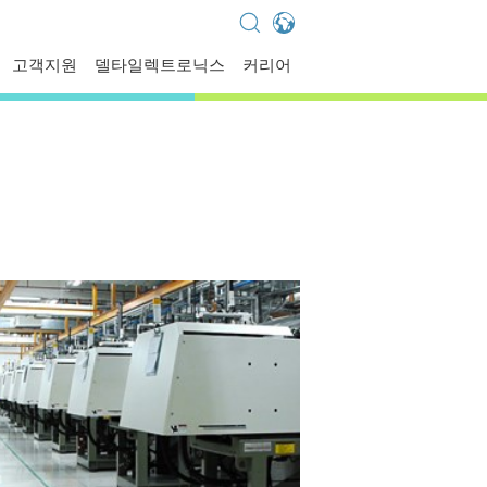
Global - English
고객지원
델타일렉트로닉스
커리어
Global - 繁體中文
Americas - English
Australia - English
China - 简体中文
EMEA - English
EMEA - Deutsch
EMEA - Français
EMEA - Italiano
India - English
Japan - 日本語
Korea - 한국어
Singapore - English
Thailand - English
Thailand - ไทย