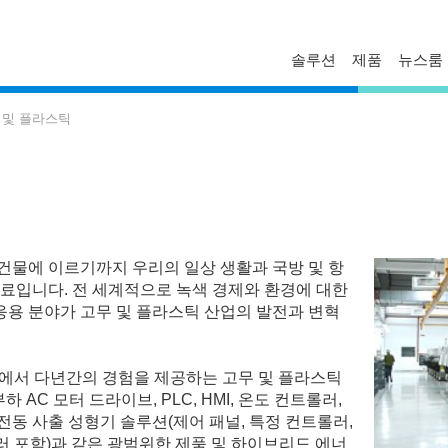
솔루션
제품
뉴스룸
FAQ
프로파일
보도자료
 및 플라스틱
문의하기
경영진
델타 소식
기술자료
비스니스
글로벌 운영
혁신
마일스톤
ESG
 건물에 이르기까지 우리의 일상 생활과 국방 및 항
델타일렉트로닉스 한국지사
료입니다. 전 세계적으로 녹색 경제와 환경에 대한
 응용 분야가 고무 및 플라스틱 산업의 발전과 변혁
 분야에서 다년간의 경험을 제공하는 고무 및 플라스틱
 AC 모터 드라이브, PLC, HMI, 온도 컨트롤러,
 전동 사출 성형기 솔루션(제어 패널, 특정 컨트롤러,
롤러 포함)과 같은 광범위한 제품 및 하이브리드 에너