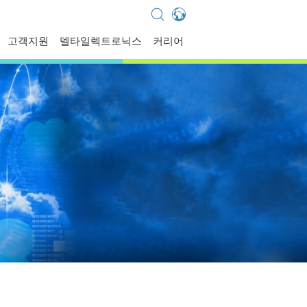
Global - English
고객지원
델타일렉트로닉스
커리어
Global - 繁體中文
Americas - English
Australia - English
China - 简体中文
EMEA - English
EMEA - Deutsch
EMEA - Français
EMEA - Italiano
India - English
Japan - 日本語
Korea - 한국어
Singapore - English
Thailand - English
Thailand - ไทย