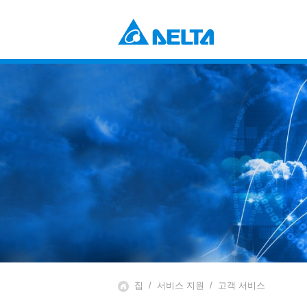
Power Electronics
산업 자동화 솔루션
데이터 센터 솔루션
부품 (컴포넌츠)
솔루션
전원 및 시스템
EV 충전 솔루션
팬 및 열 관리
Mobility
EV 파워트레인 시스템
Automation
산업 자동화
빌딩 자동화
Infrastructure
ICT 인프라
에너지 인프라
디스플레이
집
서비스 지원
고객 서비스