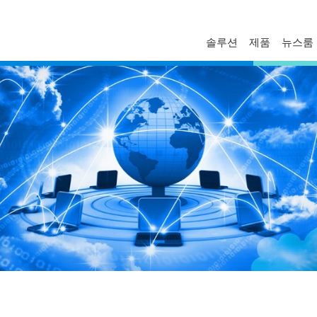
솔루션
제품
뉴스룸
FAQ
프로파일
보도자료
문의하기
경영진
델타 소식
기술자료
비스니스
글로벌 운영
혁신
마일스톤
ESG
델타일렉트로닉스 한국지사