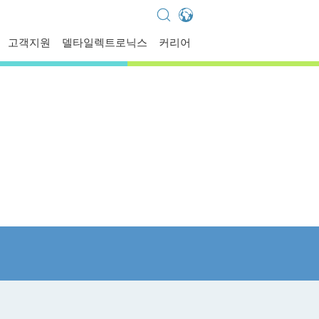
Global - English
고객지원
델타일렉트로닉스
커리어
Global - 繁體中文
Americas - English
Australia - English
China - 简体中文
EMEA - English
EMEA - Deutsch
EMEA - Français
EMEA - Italiano
India - English
Japan - 日本語
Korea - 한국어
Singapore - English
Thailand - English
Thailand - ไทย