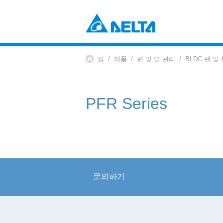
Power Electronics
산업 자동화 솔루션
집
제품
팬 및 열 관리
BLDC 팬 및
데이터 센터 솔루션
부품 (컴포넌츠)
솔루션
전원 및 시스템
EV 충전 솔루션
팬 및 열 관리
PFR Series
Mobility
EV 파워트레인 시스템
Automation
산업 자동화
빌딩 자동화
Infrastructure
문의하기
ICT 인프라
에너지 인프라
디스플레이