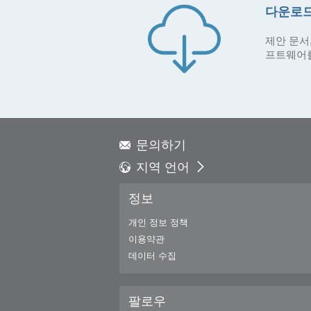
다운로드
제안 문서,
프트웨어
문의하기
지역 언어
Global - English
정보
Global - 繁體中文
Americas - English
개인 정보 정책
Australia - English
이용약관
China - 简体中文
데이터 수집
EMEA - English
EMEA - Deutsch
팔로우
EMEA - Français