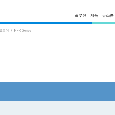
솔루션
제품
뉴스룸
FAQ
프로파일
보도자료
 블로어
PFR Series
문의하기
경영진
델타 소식
기술자료
비스니스
글로벌 운영
혁신
마일스톤
ESG
델타일렉트로닉스 한국지사