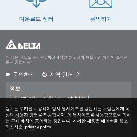
다운로드 센터
문의하기
더 나은 내일을 위하여, 혁신적이고 깨끗하며 효율적인 에너지 솔루션
을 제공합니다.
문의하기
지역 언어
Global - English
정보
Global - 繁體中文
Americas - English
개인 정보 정책
이용약관
데이터 수집
Australia - English
당사는 쿠키를 사용하여 당사 웹사이트를 방문하는 사람들에게 최
China - 简体中文
상의 사용자 경험을 제공합니다. 이 웹사이트를 사용함으로써 귀하
팔로우
EMEA - English
는 쿠키 배치에 동의하는 것입니다. 자세한 내용은 데이터를 참조
하십시오.
privacy policy
EMEA - Deutsch
EMEA - Français