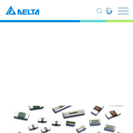
Global - English
집
제품
부품 (컴포넌츠)
전류 감지 저항
Global - 繁體中文
Americas - English
전류 감지 저항
Australia - English
China - 简体中文
EMEA - English
EMEA - Deutsch
EMEA - Français
EMEA - Italiano
India - English
Japan - 日本語
Korea - 한국어
Singapore - English
Thailand - English
Thailand - ไทย