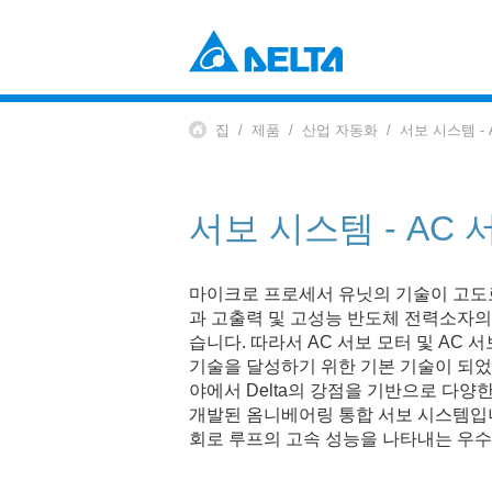
Power Electronics
산업 자동화 솔루션
집
제품
산업 자동화
서보 시스템 -
데이터 센터 솔루션
부품 (컴포넌츠)
솔루션
전원 및 시스템
EV 충전 솔루션
팬 및 열 관리
서보 시스템 - AC
Mobility
EV 파워트레인 시스템
Automation
마이크로 프로세서 유닛의 기술이 고도
과 고출력 및 고성능 반도체 전력소자의
산업 자동화
습니다. 따라서 AC 서보 모터 및 AC
빌딩 자동화
기술을 달성하기 위한 기본 기술이 되었습니
Infrastructure
야에서 Delta의 강점을 기반으로 다양
ICT 인프라
개발된 옴니베어링 통합 서보 시스템입니
에너지 인프라
회로 루프의 고속 성능을 나타내는 우수
디스플레이