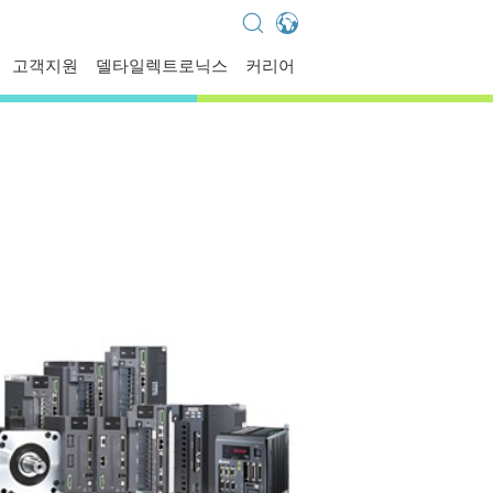
Global - English
고객지원
델타일렉트로닉스
커리어
Global - 繁體中文
Americas - English
Australia - English
China - 简体中文
EMEA - English
EMEA - Deutsch
EMEA - Français
EMEA - Italiano
India - English
Japan - 日本語
Korea - 한국어
Singapore - English
Thailand - English
Thailand - ไทย