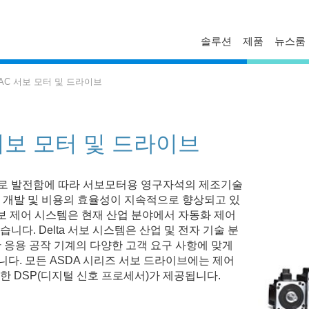
솔루션
제품
뉴스룸
FAQ
프로파일
보도자료
 AC 서보 모터 및 드라이브
문의하기
경영진
델타 소식
기술자료
비스니스
글로벌 운영
 서보 모터 및 드라이브
혁신
마일스톤
ESG
로 발전함에 따라 서보모터용 영구자석의 제조기술
델타일렉트로닉스 한국지사
 개발 및 비용의 효율성이 지속적으로 향상되고 있
 서보 제어 시스템은 현재 산업 분야에서 자동화 제어
다. Delta 서보 시스템은 산업 및 전자 기술 분
한 응용 공작 기계의 다양한 고객 요구 사항에 맞게
다. 모든 ASDA 시리즈 서보 드라이브에는 제어
한 DSP(디지털 신호 프로세서)가 제공됩니다.