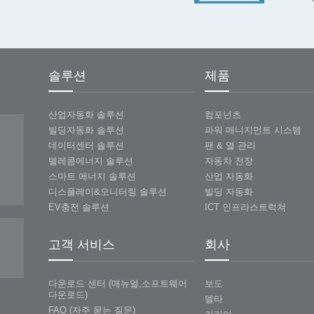
솔루션
제품
산업자동화 솔루션
컴포넌츠
빌딩자동화 솔루션
파워 매니지먼트 시스템
데이터센터 솔루션
팬 & 열 관리
텔레콤에너지 솔루션
자동차 전장
스마트 에너지 솔루션
산업 자동화
디스플레이&모니터링 솔루션
빌딩 자동화
EV충전 솔루션
ICT 인프라스트럭쳐
고객 서비스
회사
다운로드 센터 (매뉴얼,소프트웨어
보도
다운로드)
델타
FAQ (자주 묻는 질문)