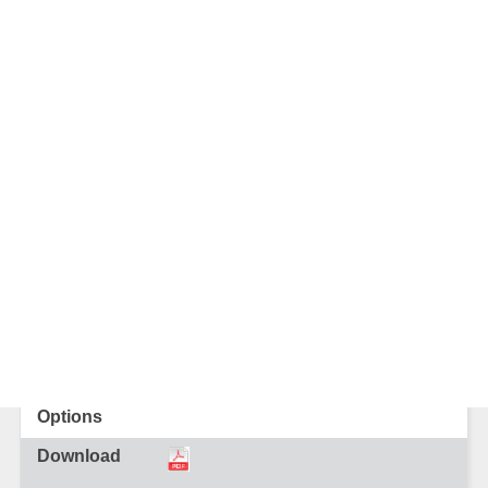
10A
Terminal - TH
RD
Good
10A
Terminal - TH