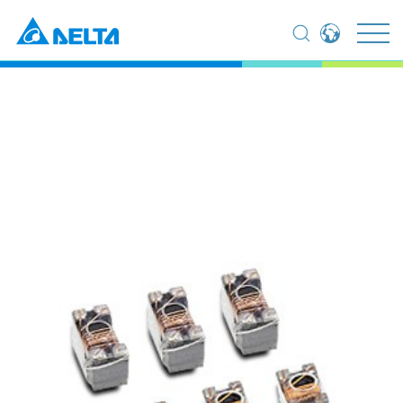
Global - English
집
제품
부품 (컴포넌츠)
네트워킹
Global - 繁體中文
Wire-Wound Common Mode Choke
Americas - English
Australia - English
Wire-Wound Common Mode
China - 简体中文
Choke
EMEA - English
EMEA - Deutsch
EMEA - Français
EMEA - Italiano
India - English
Japan - 日本語
Korea - 한국어
Singapore - English
Thailand - English
Thailand - ไทย