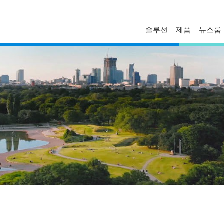
솔루션
제품
뉴스룸
FAQ
프로파일
보도자료
문의하기
경영진
델타 소식
기술자료
비스니스
글로벌 운영
혁신
마일스톤
ESG
델타일렉트로닉스 한국지사