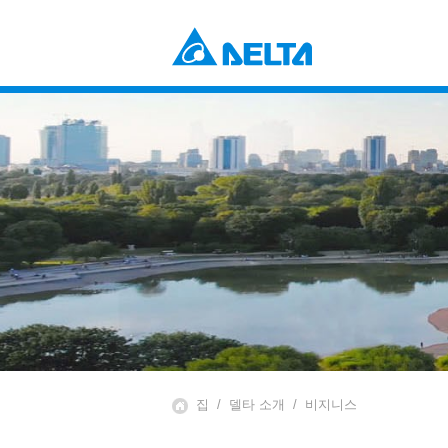
Power Electronics
산업 자동화 솔루션
데이터 센터 솔루션
부품 (컴포넌츠)
솔루션
전원 및 시스템
EV 충전 솔루션
팬 및 열 관리
Mobility
EV 파워트레인 시스템
Automation
산업 자동화
빌딩 자동화
Infrastructure
ICT 인프라
에너지 인프라
집
델타 소개
비지니스
디스플레이