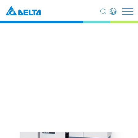
Global - English
집
제품
Renewable Energy
Photovoltaic Inverter
Global - 繁體中文
Americas - English
Photovoltaic Inverter
Australia - English
China - 简体中文
EMEA - English
EMEA - Deutsch
EMEA - Français
EMEA - Italiano
India - English
Japan - 日本語
Korea - 한국어
Singapore - English
Thailand - English
Thailand - ไทย