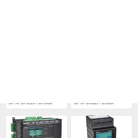
DPM-C501L/C502
DPM-D520I
DPM-DA510 / DA530
DPM-D532I / D533I