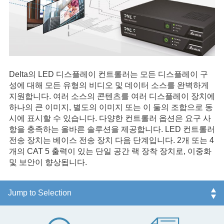
Delta
의
LED
디스플레이
컨트롤러는
모든
디스플레이
구
성에
대해
모든
유형의
비디오
및
데이터
소스를
완벽하게
지원합니다
.
여러
소스의
콘텐츠를
여러
디스플레이
장치에
하나의
큰
이미지
,
별도의
이미지
또는
이
둘의
조합으로
동
시에
표시할
수
있습니다
.
다양한
컨트롤러
옵션은
요구
사
항을
충족하는
올바른
솔루션을
제공합니다
. LED
컨트롤러
전송
장치는
베이스
전송
장치
다음
단계입니다
. 2
개
또는
4
개의
CAT 5
출력이
있는
단일
공간
랙
장착
장치로
,
이중화
및
보안이
향상됩니다
.