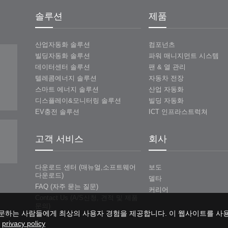
솔루션
제품
산업자동화 솔루션
컴포넌츠
빌딩자동화 솔루션
파워 매니지먼트 시스템
데이터센터 솔루션
팬 & 열 관리
텔레콤에너지 솔루션
자동차 전장
스마트 에너지 솔루션
산업 자동화
디스플레이&모니터링 솔루션
빌딩 자동화
EV충전 솔루션
ICT 인프라스트럭쳐
고객 서비스
회사
다운로드 센터 (매뉴얼,소프트웨어
보도
다운로드)
델타
FAQ (자주 묻는 질문)
커리어
Contact Us (A/S신청, 견적 및 제품
문의)
문하는 사람들에게 최상의 사용자 경험을 제공합니다. 이 웹사이트를 사
ved.
.
privacy policy