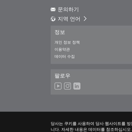
문의하기
지역 언어
Global - English
정보
Global - 繁體中文
Americas - English
개인 정보 정책
Australia - English
이용약관
China - 简体中文
데이터 수집
EMEA - English
EMEA - Deutsch
팔로우
EMEA - Français
EMEA - Italiano
India - English
Japan - 日本語
Korea - 한국어
Singapore - English
Thailand - English
당사는 쿠키를 사용하여 당사 웹사이트를 방
© 2026 Delta Electronics, Inc. All Rights Reser
Thailand - ไทย
니다. 자세한 내용은 데이터를 참조하십시오