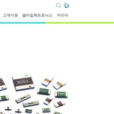
Global - English
고객지원
델타일렉트로닉스
커리어
Global - 繁體中文
Americas - English
Australia - English
China - 简体中文
EMEA - English
EMEA - Deutsch
EMEA - Français
EMEA - Italiano
India - English
Japan - 日本語
Korea - 한국어
Singapore - English
Thailand - English
Thailand - ไทย