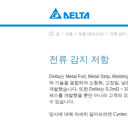
Power Electronics
산업 자동화 솔루션
집
제품
부품 (컴포넌츠)
전류 감지
데이터 센터 솔루션
부품 (컴포넌츠)
솔루션
전원 및 시스템
EV 충전 솔루션
팬 및 열 관리
전류 감지 저항
Mobility
EV 파워트레인 시스템
Automation
Delta는 Metal Foil, Metal Stri
막 기술을 결합하여 소형화, 고정밀, 낮
산업 자동화
개발했습니다. 또한 Delta는 0.2mΩ 
빌딩 자동화
세스를 개발했을 뿐만 아니라 고객의 요
Infrastructure
수 있습니다.
ICT 인프라
에너지 인프라
당사에 대해 자세히 알아보려면 Cynte
디스플레이