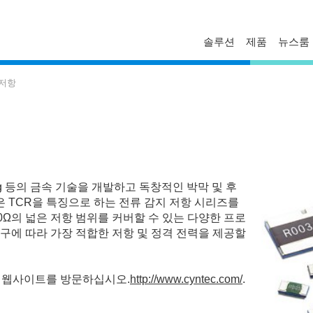
솔루션
제품
뉴스룸
FAQ
프로파일
보도자료
 저항
문의하기
경영진
델타 소식
기술자료
비스니스
글로벌 운영
혁신
마일스톤
ESG
p, Welding 등의 금속 기술을 개발하고 독창적인 박막 및 후
델타일렉트로닉스 한국지사
은 TCR을 특징으로 하는 전류 감지 저항 시리즈를
~ 10Ω의 넓은 저항 범위를 커버할 수 있는 다양한 프로
구에 따라 가장 적합한 저항 및 정격 전력을 제공할
c 웹사이트를 방문하십시오.
http://www.cyntec.com/
.