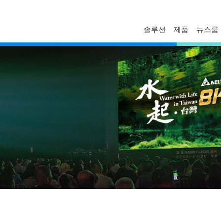
솔루션
제품
뉴스룸
FAQ
프로파일
보도자료
문의하기
경영진
델타 소식
기술자료
비스니스
글로벌 운영
혁신
마일스톤
ESG
델타일렉트로닉스 한국지사