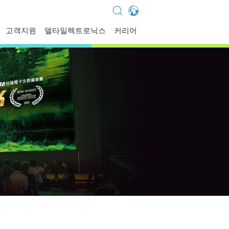
Global - English
고객지원
델타일렉트로닉스
커리어
Global - 繁體中文
Americas - English
Australia - English
China - 简体中文
EMEA - English
EMEA - Deutsch
EMEA - Français
EMEA - Italiano
India - English
Japan - 日本語
Korea - 한국어
Singapore - English
Thailand - English
Thailand - ไทย