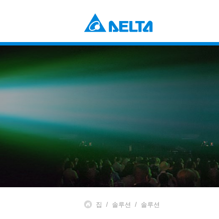
Power Electronics
산업 자동화 솔루션
데이터 센터 솔루션
부품 (컴포넌츠)
솔루션
전원 및 시스템
EV 충전 솔루션
팬 및 열 관리
Mobility
EV 파워트레인 시스템
Automation
산업 자동화
빌딩 자동화
Infrastructure
ICT 인프라
에너지 인프라
디스플레이
집
솔루션
솔루션