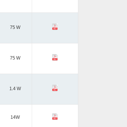
75 W
75 W
1.4 W
14W