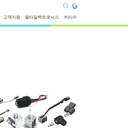
Global - English
고객지원
델타일렉트로닉스
커리어
Global - 繁體中文
Americas - English
Australia - English
China - 简体中文
EMEA - English
EMEA - Deutsch
EMEA - Français
EMEA - Italiano
India - English
Japan - 日本語
Korea - 한국어
Singapore - English
Thailand - English
Thailand - ไทย