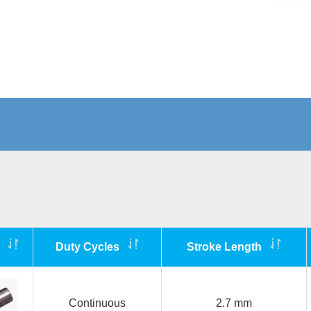
l
Duty Cycles
Stroke Length
Continuous
2.7 mm