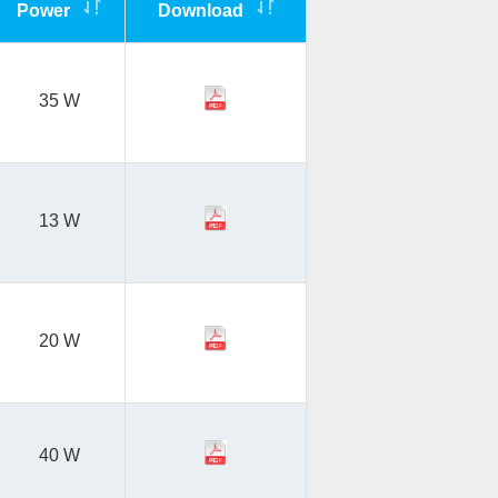
Power
Download
35 W
13 W
20 W
40 W