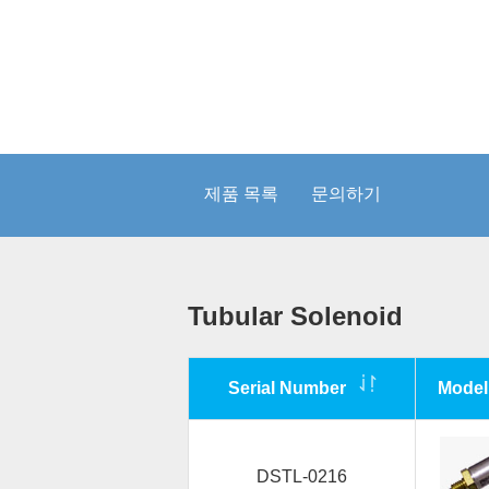
제품 목록
문의하기
Tubular Solenoid
Serial Number
Mode
DSTL-0216