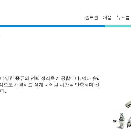
솔루션
제품
뉴스룸
FAQ
프로파일
보도자료
드
문의하기
경영진
델타 소식
기술자료
비스니스
글로벌 운영
혁신
마일스톤
ESG
다양한 종류의 전력 정격을 제공합니다. 델타 솔레
델타일렉트로닉스 한국지사
적으로 해결하고 설계 사이클 시간을 단축하며 신
다.