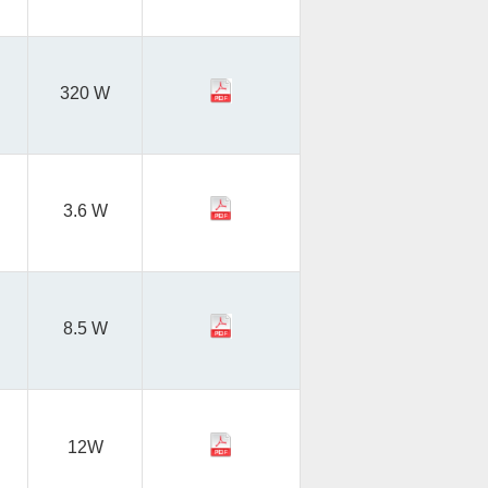
320 W
3.6 W
8.5 W
12W