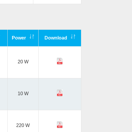
Power
Download
20 W
10 W
220 W