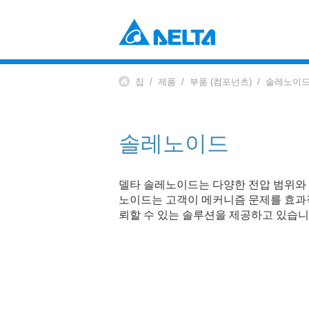
Power Electronics
산업 자동화 솔루션
집
제품
부품 (컴포넌츠)
솔레노이
데이터 센터 솔루션
부품 (컴포넌츠)
솔루션
전원 및 시스템
EV 충전 솔루션
팬 및 열 관리
솔레노이드
Mobility
EV 파워트레인 시스템
Automation
델타 솔레노이드는 다양한 전압 범위와 
노이드는 고객이 메커니즘 문제를 효과
산업 자동화
뢰할 수 있는 솔루션을 제공하고 있습니
빌딩 자동화
Infrastructure
ICT 인프라
에너지 인프라
디스플레이