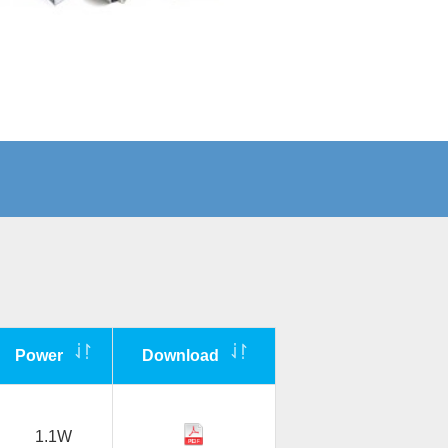
Power
Download
1.1W