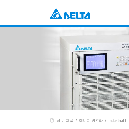
Power Electronics
산업 자동화 솔루션
데이터 센터 솔루션
부품 (컴포넌츠)
솔루션
전원 및 시스템
EV 충전 솔루션
팬 및 열 관리
Mobility
EV 파워트레인 시스템
Automation
산업 자동화
빌딩 자동화
Infrastructure
ICT 인프라
에너지 인프라
디스플레이
집
제품
에너지 인프라
Industrial 