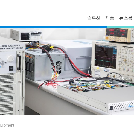
솔루션
제품
뉴스룸
FAQ
프로파일
보도자료
문의하기
경영진
델타 소식
기술자료
비스니스
글로벌 운영
혁신
마일스톤
ESG
델타일렉트로닉스 한국지사
Equipment