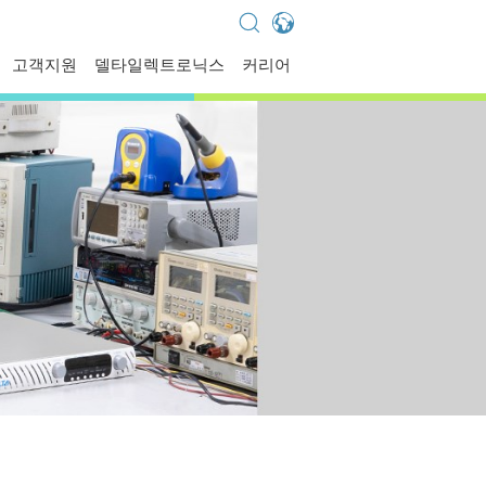
Global - English
고객지원
델타일렉트로닉스
커리어
Global - 繁體中文
Americas - English
Australia - English
China - 简体中文
EMEA - English
EMEA - Deutsch
EMEA - Français
EMEA - Italiano
India - English
Japan - 日本語
Korea - 한국어
Singapore - English
Thailand - English
Thailand - ไทย