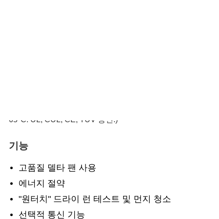
델타의 열교환기는 고급 팬 및 코어 설계를 통해 수동 냉각
을 사용하여 에너지 소비를 줄이면서 효과적인 열 관리를
제공합니다. 설치 및 유지 보수가 쉬운 델타 열교환기는 다
양한 표준 및 사용자 맞춤형 기능을 갖춘 다양한 성능, 모양
과 크기로 제공되고 있습니다. 내부, 외부 및 루프 실장 모델
은 다양한 냉각 용량인 10~230W/K 및 공급 전압
24~48VDC로 제공되고 있습니다. (작동 온도 범위 -10 ~
65°C. UL, CUL, CE, TUV 승인.)
기능
고품질 델타 팬 사용
에너지 절약
"원터치" 드라이 런 테스트 및 먼지 청소
선택적 통신 기능