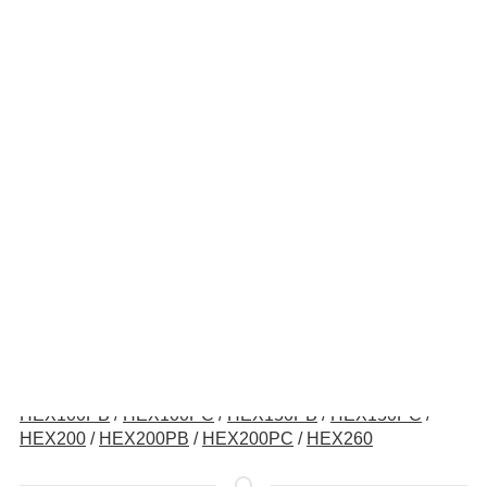
120x120x38mm
/
40x40x20mm
/
40x40x28mm
/
92x92x38mm
THB Series：
120x120x25.4mm
/
120x120x38mm
/
120x25.4mm-A
/
140x140x38mm
/
172x150x50.8mm
/
172x172x50.8mm
/
175x150x50.8mm
/
200x200x50.8mm
/
200x200x70mm
/
60x60x38mm
/
92x92x38mm
Hex Series：
HEX050PA
/
HEX080
/
HEX080QA
/
HEX100
/
HEX100PB
/
HEX100PC
/
HEX150PB
/
HEX150PC
/
HEX200
/
HEX200PB
/
HEX200PC
/
HEX260