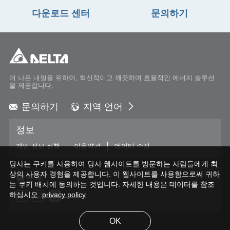
다운로드 센터
문의하기
더 나은 내일을 위하여, 혁신적이고 깨끗하며 효율적인 에너지 솔루션
을 제공합니다.
문의하기
지역 언어
Global - English
정보
Global - 繁體中文
Americas - English
개인 정보 정책
이용약관
데이터 수집
Australia - English
당사는 쿠키를 사용하여 당사 웹사이트를 방문하는 사람들에게 최
China - 简体中文
상의 사용자 경험을 제공합니다. 이 웹사이트를 사용함으로써 귀하
팔로우
EMEA - English
는 쿠키 배치에 동의하는 것입니다. 자세한 내용은 데이터를 참조
하십시오.
privacy policy
EMEA - Deutsch
EMEA - Français
EMEA - Italiano
OK